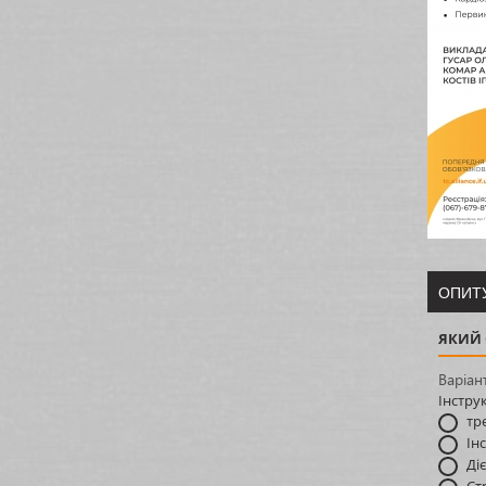
ОПИТ
ЯКИЙ 
Варіан
Інстру
тр
Ін
Ді
Ст