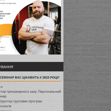
УВАННЯ
СЕМІНАР ВАС ЦІКАВИТЬ У 2023 РОЦІ?
ти
ктор тренажерного залу. Персональний
енер
структор групових програм
єтологія
ретчинг