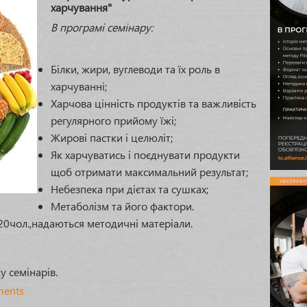
харчування"
ІНСТРУКТОР ГРУПОВИХ ПРОГРАМ- КЛАСИЧНА АЕРОБІКА
В програмі семінару:
Білки, жири, вуглеводи та їх роль в
харчуванні;
Харчова цінність продуктів та важливість
регулярного прийому їжі;
Жирові пастки і целюліт;
Як харчуватись і поєднувати продукти
щоб отримати максимальний результат;
Небезпека при дієтах та сушках;
Метаболізм та його фактори.
20чол.,надаються методичні матеріали.
 семінарів.
ments