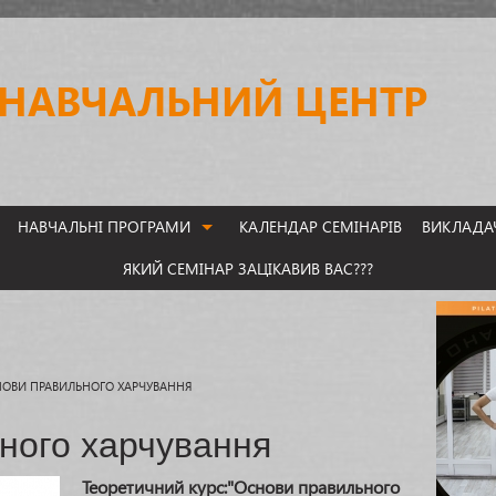
НАВЧАЛЬНИЙ ЦЕНТР
НАВЧАЛЬНІ ПРОГРАМИ
КАЛЕНДАР СЕМІНАРІВ
ВИКЛАДА
ІНСТРУКТОР ПРОГРАМИ СТРЕТЧИНГ
ЯКИЙ СЕМІНАР ЗАЦІКАВИВ ВАС???
СПОРТИВНЕ ХАРЧУВАННЯ
ІНСТРУКТОР ПРОГРАМИ ПІЛАТЕС I РІВЕНЬ
ОСНОВИ ПРАВИЛЬНОГО ХАРЧУВАННЯ
АНАТОМІЯ ТА ФІЗІОЛОГІЯ ЛЮДИНИ
ОВИ ПРАВИЛЬНОГО ХАРЧУВАННЯ
ІНСТРУКТОР ТРЕНАЖЕРНОГО ЗАЛУ.ПЕРСОНАЛЬНИЙ ТРЕНЕР I,II Р
ного харчування
СТЕП АЕРОБІКА I РІВЕНЬ
СИЛОВІ НАПРЯМКИ ГРУПОВИХ ПРОГРАМ
Теоретичний курс:"Основи правильного